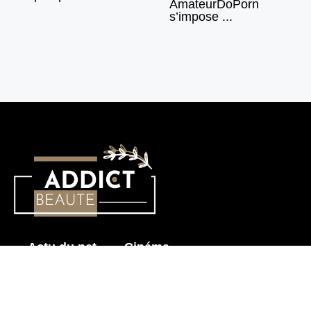
AmateurDoPorn
s’impose ...
Actu du net
Cinéma
Histoire érotique
Mode & Beauté