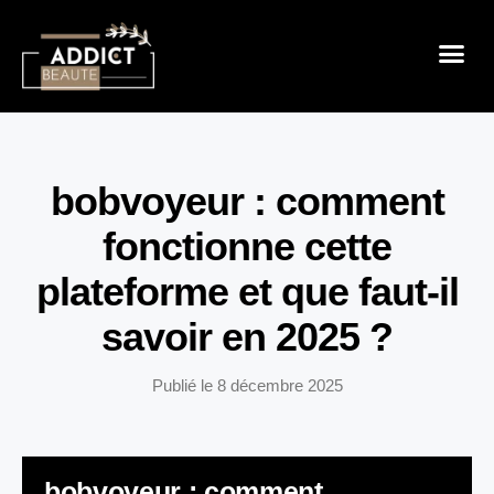
Sensualité 
Prendre So
Mode & B
bobvoyeur : comment
fonctionne cette
plateforme et que faut-il
savoir en 2025 ?
Publié le
8 décembre 2025
bobvoyeur : comment