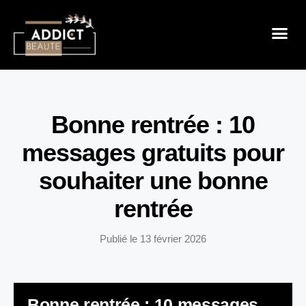
Sensualité 
Prendre So
Mode & B
Bonne rentrée : 10
messages gratuits pour
souhaiter une bonne
rentrée
Publié le
13 février 2026
Bonne rentrée : 10 messages