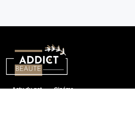
Actu du net
Cinéma
Histoire érotique
Mode & Beauté
Prendre soin de mon corps
Sensualité
Les News pour Adultes
Astuces