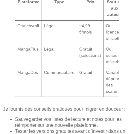
Plateforme
Type
Prix
Soutien
aux
auteurs
Crunchyroll
Légal
~4,99
Oui,
€/mois
licences
officielles
MangaPlus
Légal
Gratuit
Oui,
(sélections)
éditeurs
officiels
MangaDex
Communautaire
Gratuit
Variable,
dépend
des
scans
Je fournis des conseils pratiques pour migrer en douceur :
Sauvegarder vos listes de lecture et notes pour les
réimporter sur une nouvelle plateforme.
Tester les versions gratuites avant d’investir dans un