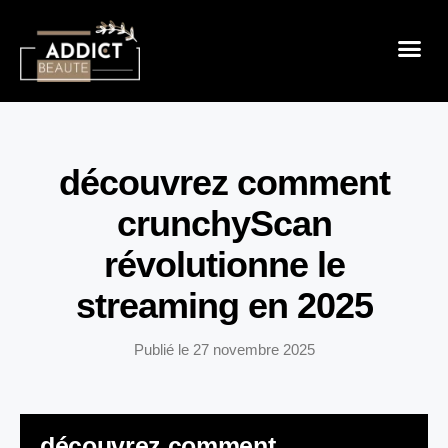
Sensualité 
Prendre So
Mode & B
découvrez comment
crunchyScan
révolutionne le
streaming en 2025
Publié le
27 novembre 2025
découvrez comment