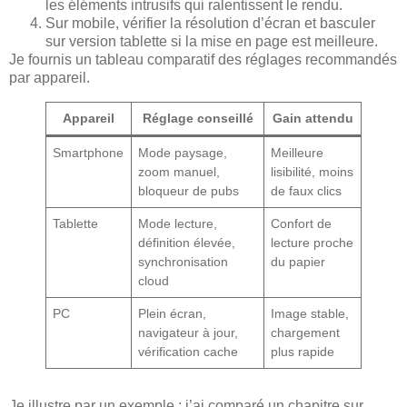
les éléments intrusifs qui ralentissent le rendu.
Sur mobile, vérifier la résolution d’écran et basculer
sur version tablette si la mise en page est meilleure.
Je fournis un tableau comparatif des réglages recommandés
par appareil.
Appareil
Réglage conseillé
Gain attendu
Smartphone
Mode paysage,
Meilleure
zoom manuel,
lisibilité, moins
bloqueur de pubs
de faux clics
Tablette
Mode lecture,
Confort de
définition élevée,
lecture proche
synchronisation
du papier
cloud
PC
Plein écran,
Image stable,
navigateur à jour,
chargement
vérification cache
plus rapide
Je illustre par un exemple : j’ai comparé un chapitre sur