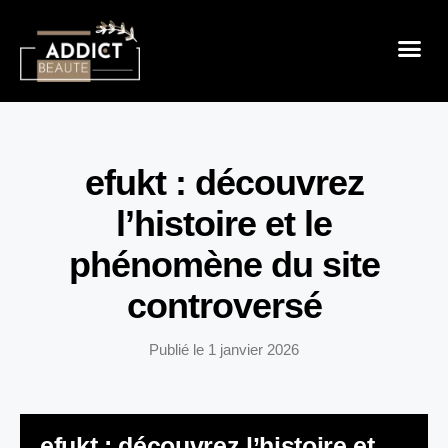
Sensualité 
Prendre So
Mode & B
efukt : découvrez
l’histoire et le
phénomène du site
controversé
Publié le
1 janvier 2026
efukt : découvrez l’histoire et