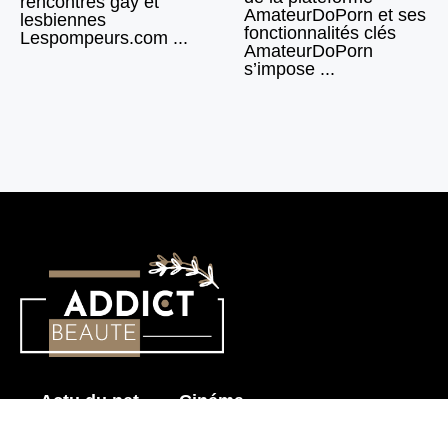
rencontres gay et
AmateurDoPorn et ses
lesbiennes
fonctionnalités clés
Lespompeurs.com ...
AmateurDoPorn
s’impose ...
Actu du net
Cinéma
Histoire érotique
Mode & Beauté