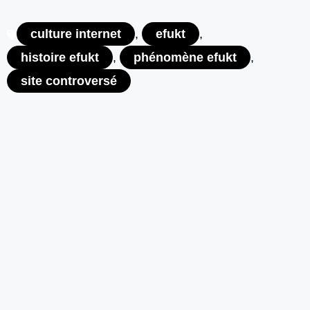
culture internet
,
efukt
,
histoire efukt
,
phénomène efukt
,
site controversé