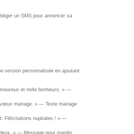
 Rédiger un SMS pour annoncer sa
une version personnalisée en ajoutant
 amoureux et mille bonheurs. » —
 vœux mariage. » — Texte mariage
. Félicitations nuptiales ! » —
 deux. » — Message pour mariés