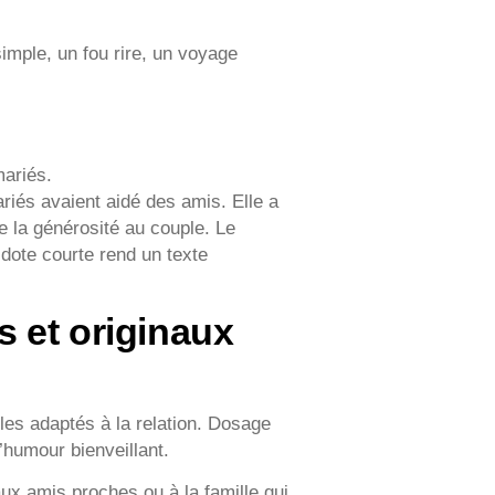
imple, un fou rire, un voyage
mariés.
iés avaient aidé des amis. Elle a
e la générosité au couple. Le
cdote courte rend un texte
 et originaux
es adaptés à la relation. Dosage
 l’humour bienveillant.
ux amis proches ou à la famille qui