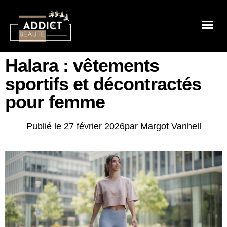
Sensualité 
Prendre So
Mode & B
Halara : vêtements
sportifs et décontractés
pour femme
Publié le
27 février 2026
par
Margot Vanhell