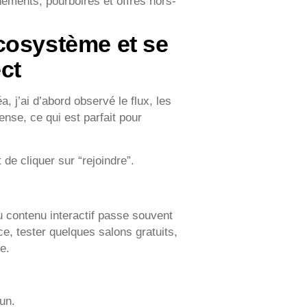
nements, pourboires et offres hors-
cosystème et se
ct
, j’ai d’abord observé le flux, les
nse, ce qui est parfait pour
t de cliquer sur “rejoindre”.
 contenu interactif passe souvent
ce, tester quelques salons gratuits,
e.
un.