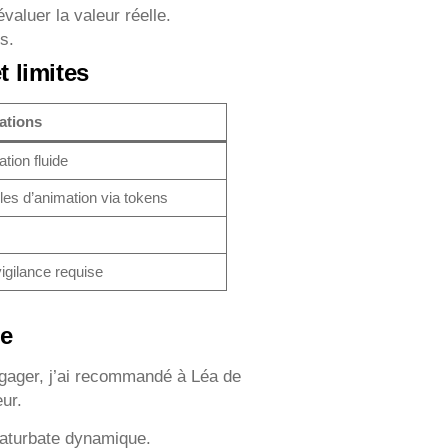
aluer la valeur réelle.
s.
t limites
ations
ation fluide
ôles d’animation via tokens
vigilance requise
le
ngager, j’ai recommandé à Léa de
ur.
Chaturbate dynamique.