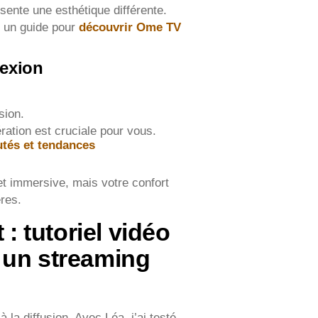
ente une esthétique différente.
té un guide pour
découvrir Ome TV
nexion
sion.
ration est cruciale pour vous.
tés et tendances
 et immersive, mais votre confort
res.
 : tutoriel vidéo
 un streaming
la diffusion. Avec Léa, j’ai testé