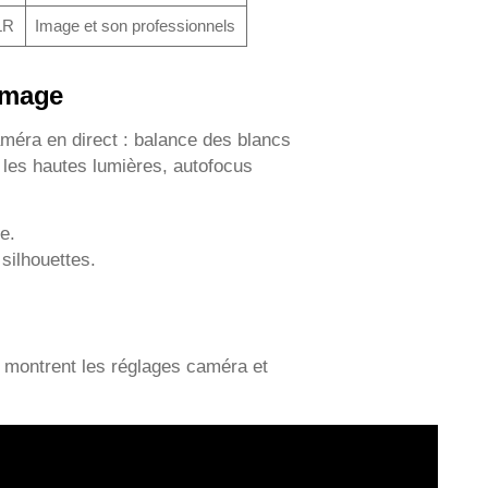
LR
Image et son professionnels
’image
éra en direct : balance des blancs
 les hautes lumières, autofocus
e.
 silhouettes.
ui montrent les réglages caméra et