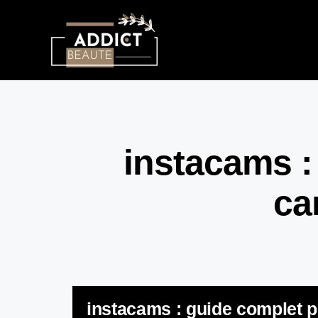
instacams :
ca
instacams : guide complet p