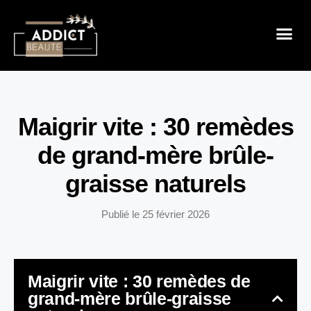
Sensualité 
Prendre So
Mode & B
Maigrir vite : 30 remèdes
de grand-mère brûle-
graisse naturels
Publié le
25 février 2026
Maigrir vite : 30 remèdes de
grand-mère brûle-graisse