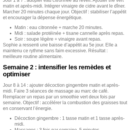
Jour 1 à 7 : adopter eau citronnée au réveil. Ajouter thé vert
matin et après-midi. Intégrer vinaigre de cidre avant le dîner.
Marcher 20 minutes chaque jour. Objectif : stabiliser l’appétit
et encourager la dépense énergétique.
Matin : eau citronnée + marche 20 minutes.
Midi : salade protéinée + tisane cannelle après repas.
Soir : soupe légère + vinaigre avant repas.
Sophie a ressenti une baisse d’appétit au 5e jour. Elle a
maintenu ce rythme sans faim excessive. Résultat :
meilleure routine alimentaire.
Semaine 2 : intensifier les remèdes et
optimiser
Jour 8 à 14 : ajouter décoction gingembre matin et après-
midi. Faire 3 séances de massage au marc de café.
Remplacer un repas par un smoothie vert deux fois par
semaine. Objectif : accélérer la combustion des graisses tout
en conservant l’énergie.
Décoction gingembre : 1 tasse matin et 1 tasse après-
midi.
Massages : 3 fois par semaine, 5 minutes.