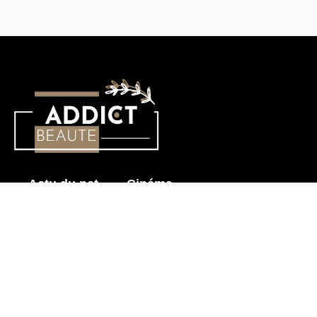
Actu du net
Cinéma
Histoire érotique
Mode & Beauté
Prendre soin de mon corps
Sensualité
Les News pour Adultes
Astuces