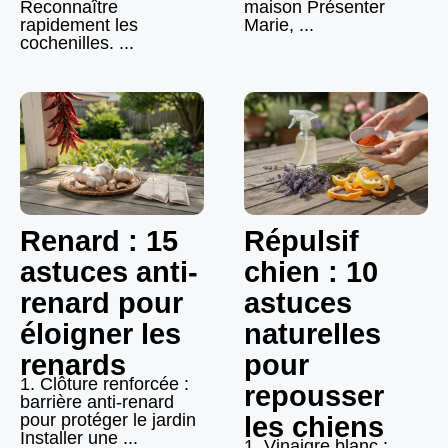
Reconnaître
maison Présenter
rapidement les
Marie, ...
cochenilles. ...
Renard : 15
Répulsif
astuces anti-
chien : 10
renard pour
astuces
éloigner les
naturelles
renards
pour
1. Clôture renforcée :
repousser
barrière anti-renard
pour protéger le jardin
les chiens
Installer une ...
1. Vinaigre blanc :