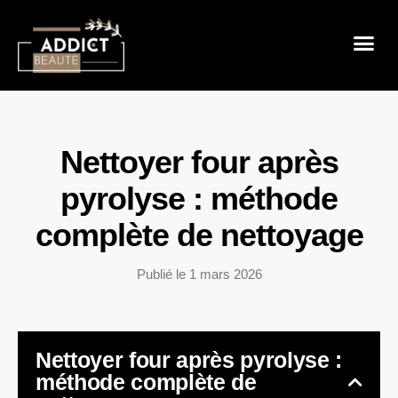
Sensualité 
Prendre So
Mode & B
Nettoyer four après
pyrolyse : méthode
complète de nettoyage
Publié le
1 mars 2026
Nettoyer four après pyrolyse :
méthode complète de