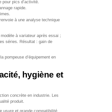
pour pics d’activité.
annage rapide.
times.
renvoie à une analyse technique
 modèle à variateur après essai ;
tes séries. Résultat : gain de
me la pompeuse d’équipement en
cité, hygiène et
tion concrète en industrie. Les
alité produit.
e usure et grande compatibilité