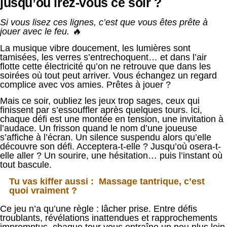
jusqu’où irez-vous ce soir ?
Si vous lisez ces lignes, c’est que vous êtes prête à
jouer avec le feu. 🔥
La musique vibre doucement, les lumières sont
tamisées, les verres s’entrechoquent… et dans l’air
flotte cette électricité qu’on ne retrouve que dans les
soirées où tout peut arriver. Vous échangez un regard
complice avec vos amies. Prêtes à jouer ?
Mais ce soir, oubliez les jeux trop sages, ceux qui
finissent par s’essouffler après quelques tours. Ici,
chaque défi est une montée en tension, une invitation à
l’audace. Un frisson quand le nom d’une joueuse
s’affiche à l’écran. Un silence suspendu alors qu’elle
découvre son défi. Acceptera-t-elle ? Jusqu’où osera-t-
elle aller ? Un sourire, une hésitation… puis l’instant où
tout bascule.
Tu vas kiffer aussi :
Massage tantrique, c’est
quoi vraiment ?
Ce jeu n’a qu’une règle : lâcher prise. Entre défis
troublants, révélations inattendues et rapprochements
impromptus, chaque tour vous entraîne un peu plus loin