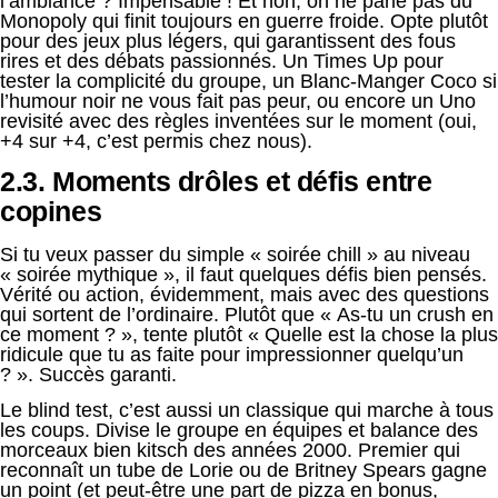
l’ambiance ? Impensable ! Et non, on ne parle pas du
Monopoly qui finit toujours en guerre froide. Opte plutôt
pour des jeux plus légers, qui garantissent des fous
rires et des débats passionnés. Un Times Up pour
tester la complicité du groupe, un Blanc-Manger Coco si
l’humour noir ne vous fait pas peur, ou encore un Uno
revisité avec des règles inventées sur le moment (oui,
+4 sur +4, c’est permis chez nous).
2.3. Moments drôles et défis entre
copines
Si tu veux passer du simple « soirée chill » au niveau
« soirée mythique », il faut quelques défis bien pensés.
Vérité ou action, évidemment, mais avec des questions
qui sortent de l’ordinaire. Plutôt que « As-tu un crush en
ce moment ? », tente plutôt « Quelle est la chose la plus
ridicule que tu as faite pour impressionner quelqu’un
? ». Succès garanti.
Le blind test, c’est aussi un classique qui marche à tous
les coups. Divise le groupe en équipes et balance des
morceaux bien kitsch des années 2000. Premier qui
reconnaît un tube de Lorie ou de Britney Spears gagne
un point (et peut-être une part de pizza en bonus,