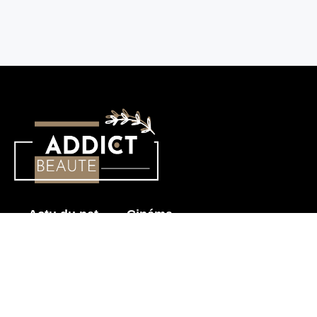
Actu du net
Cinéma
Histoire érotique
Mode & Beauté
Prendre soin de mon corps
Sensualité
Les News pour Adultes
Astuces