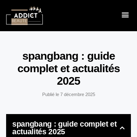
Sensualité 
Prendre So
Mode & B
spangbang : guide
complet et actualités
2025
Publié le
7 décembre 2025
spangbang : guide complet et
actualités 2025