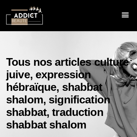
Sensualité 
Prendre So
Mode & B
Tous nos articles
culture
juive
,
expression
hébraïque
,
shabbat
shalom
,
signification
shabbat
,
traduction
shabbat shalom