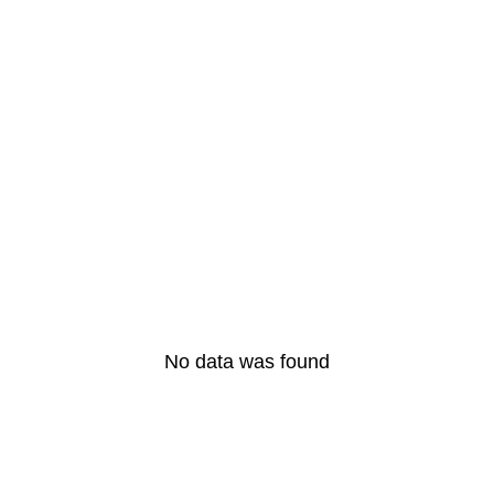
L’Essence de
l’Expression
‘Shabbat Shalom’ :
Que Représente-t-
elle ?
LIRE L'ARTICLE COMPLET
No data was found