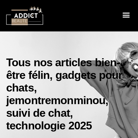
Sensualité 
Prendre So
Mode & B
Tous nos articles
bien-
être félin
,
gadgets pour
chats
,
jemontremonminou
,
suivi de chat
,
technologie 2025