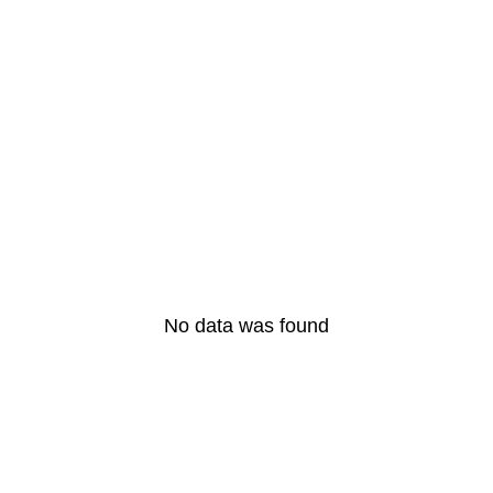
comment
jemontremonminou
facilite le suivi de
votre chat en 2025
LIRE L'ARTICLE COMPLET
No data was found