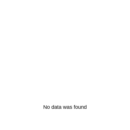
lespompeur : tout
savoir sur cette
pratique et ses
applications en
2025
LIRE L'ARTICLE COMPLET
No data was found