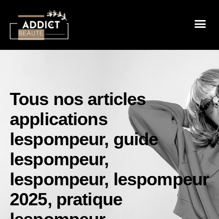
Sensualité 
Prendre So
Mode & B
Tous nos articles
applications
lespompeur
,
guide
lespompeur
,
lespompeur
,
lespompeur
2025
,
pratique