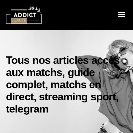
Sensualité 
Prendre So
Mode & B
Tous nos articles
accès
aux matchs
,
guide
complet
,
matchs en
direct
,
streaming sport
,
telegram