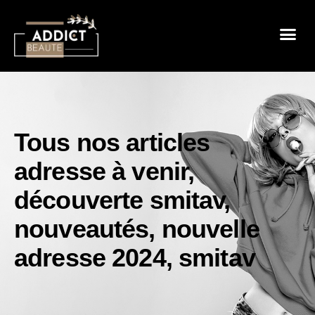
Sensualité 
Prendre So
Mode & B
Tous nos articles
adresse à venir
,
découverte smitav
,
nouveautés
,
nouvelle
adresse 2024
,
smitav