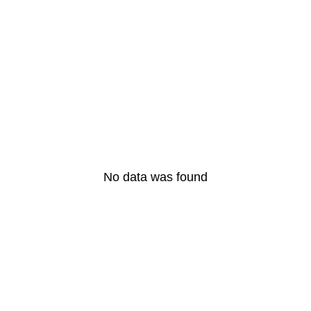
la nouvelle adresse
qui vous attend en
2025 !
LIRE L'ARTICLE COMPLET
No data was found