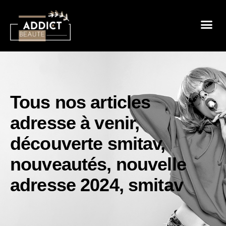
Sensualité 
Prendre So
Mode & B
Tous nos articles
adresse à venir
,
découverte smitav
,
nouveautés
,
nouvelle
adresse 2024
,
smitav