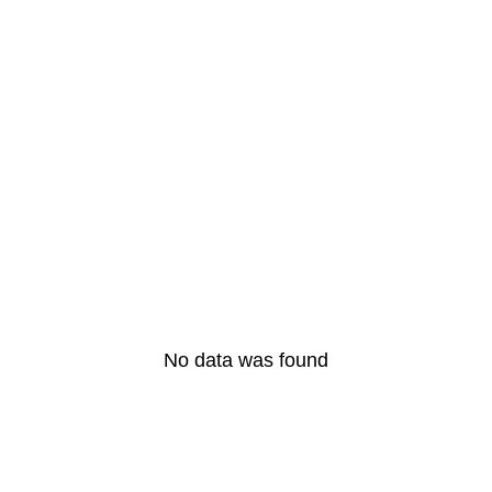
œufs
quotidiennement :
avantages et
inconvénients à
connaître
LIRE L'ARTICLE COMPLET
No data was found