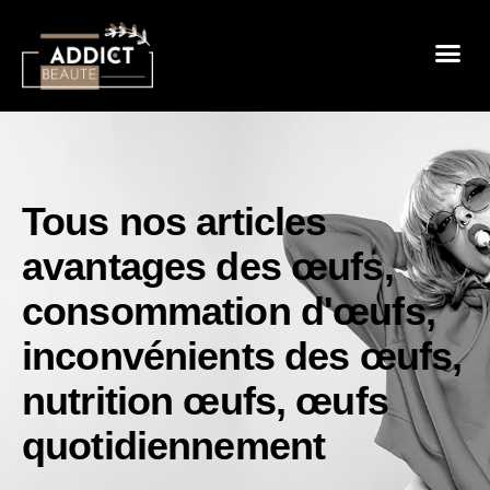
Sensualité 
Prendre So
Mode & B
Tous nos articles
avantages des œufs
,
consommation d'œufs
,
inconvénients des œufs
,
nutrition œufs
,
œufs
quotidiennement