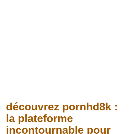
découvrir tiviob : la
plateforme
innovante de
streaming pour
2025
LIRE L'ARTICLE COMPLET
découvrez pornhd8k :
la plateforme
incontournable pour