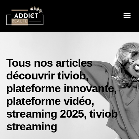
Sensualité 
Prendre So
Mode & B
Tous nos articles
découvrir tiviob
,
plateforme innovante
,
plateforme vidéo
,
streaming 2025
,
tiviob
streaming