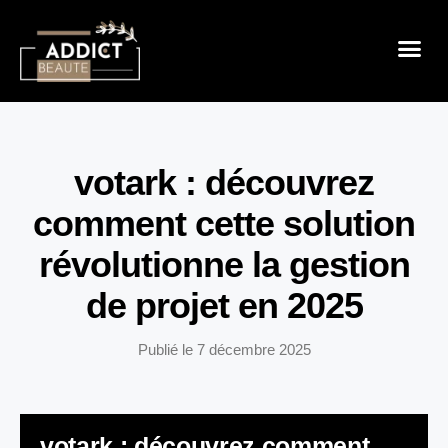
Sensualité 
Prendre So
Mode & B
votark : découvrez
comment cette solution
révolutionne la gestion
de projet en 2025
Publié le
7 décembre 2025
votark : découvrez comment