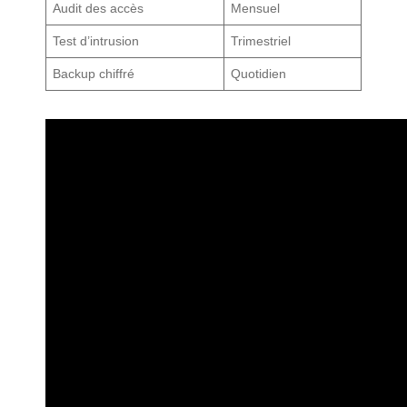
Audit des accès
Mensuel
Test d’intrusion
Trimestriel
Backup chiffré
Quotidien