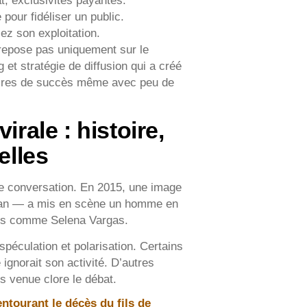
t, exclusivités payantes.
pour fidéliser un public.
iez son exploitation.
 repose pas uniquement sur le
 et stratégie de diffusion qui a créé
ectoires de succès même avec peu de
irale : histoire,
elles
de conversation. En 2015, une image
han — a mis en scène un homme en
ains comme Selena Vargas.
spéculation et polarisation. Certains
ignorait son activité. D’autres
is venue clore le débat.
ntourant le décès du fils de