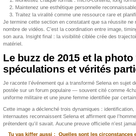
Monétisez chaque format : micro-contenu, long forma
Maintenez une esthétique personnelle reconnaissable 
Traitez la viralité comme une ressource rare et planif
Je termine cette section en constatant que sa réussite ne
nombre de vidéos. C’est la coordination entre image, timing
son aura. Insight final : la visibilité ciblée crée des traj
matériel.
Le buzz de 2015 et la photo v
spéculations et vérités parti
Je raconte l’événement qui a transformé Selena en sujet 
postée sur un forum populaire — souvent cité comme 4c
uniforme militaire et une jeune femme identifiée par cert
Cette image a déclenché trois dynamiques : identification, 
internautes reconnaissent Selena et affirment que l’homme 
prétendent qu’il savait. Aucune preuve officielle n’est jama
Tu vas kiffer aussi :
Quelles sont les circonstances e