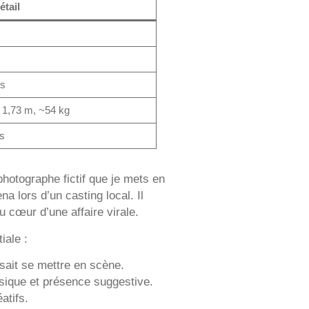
étail
is
 1,73 m, ~54 kg
s
 photographe fictif que je mets en
a lors d’un casting local. Il
 cœur d’une affaire virale.
iale :
sait se mettre en scène.
ssique et présence suggestive.
atifs.