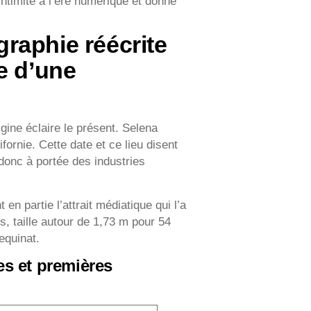
l’intimité à l’ère numérique et donne
raphie réécrite
e d’une
ine éclaire le présent. Selena
fornie. Cette date et ce lieu disent
donc à portée des industries
 en partie l’attrait médiatique qui l’a
, taille autour de 1,73 m pour 54
equinat.
s et premières