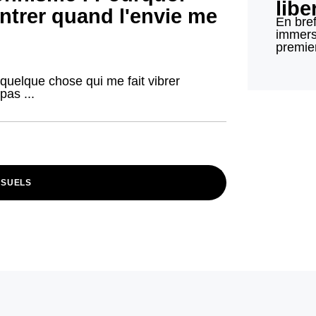
libe
ntrer quand l'envie me
En bre
immersi
premier
e quelque chose qui me fait vibrer
pas ...
NSUELS