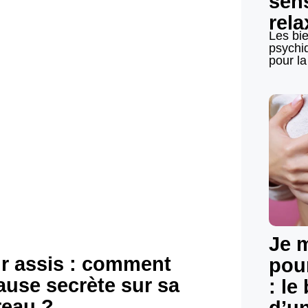
sens
rela
Les bie
 que disent les
psychi
pour la
urbation au
Je 
sir assis : comment
pour
pause secrète sur sa
: le
reau ?