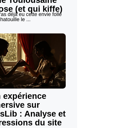
ne Toulousaine
ose (et qui kiffe)
 t’as déjà eu cette envie folle
hatouille le ...
 expérience
ersive sur
sLib : Analyse et
ressions du site