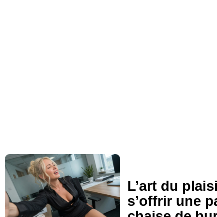
Plaisir en entreprise : ce
vrais chiffres de la mast
bureau
LIRE L'ARTICLE COMPLET
L’art du plai
s’offrir une 
chaise de bu