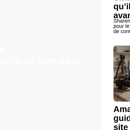
qu’i
avan
Sharen
pour le
de cont
de
che ce site pour
Ama
gui
site