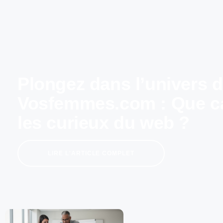
Plongez dans l’univers 
Vosfemmes.com : Que ca
les curieux du web ?
LIRE L'ARTICLE COMPLET