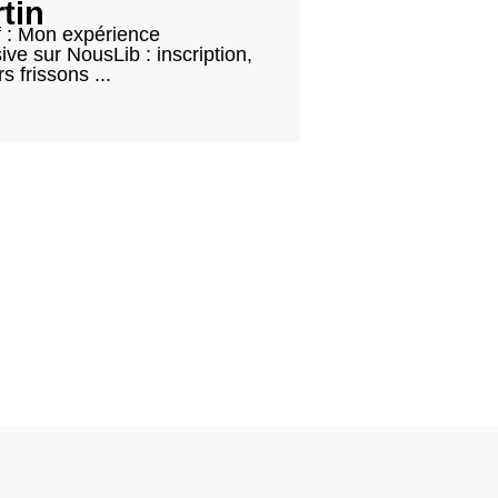
rtin
f : Mon expérience
ve sur NousLib : inscription,
s frissons ...