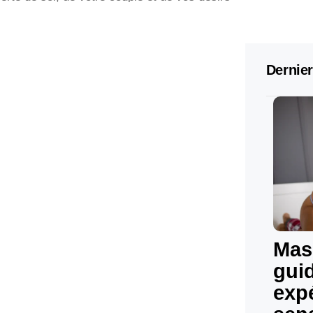
Dernier
Mas
gui
exp