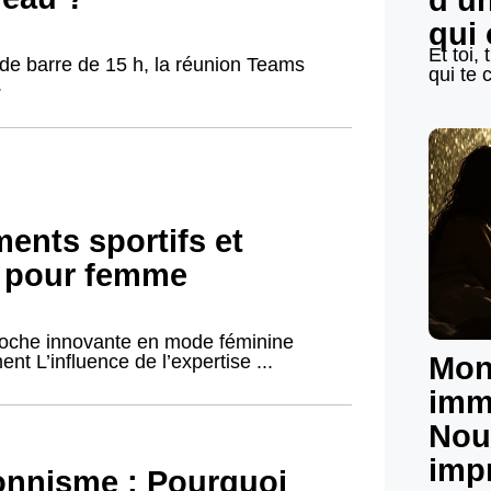
d’u
qui 
Et toi,
de barre de 15 h, la réunion Teams
qui te c
.
ments sportifs et
s pour femme
proche innovante en mode féminine
t L’influence de l’expertise ...
Mon
imm
Nou
imp
onnisme : Pourquoi