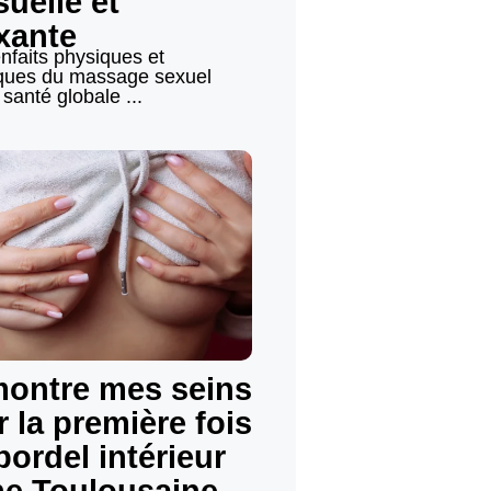
uelle et
xante
nfaits physiques et
ques du massage sexuel
 santé globale ...
montre mes seins
 la première fois
 bordel intérieur