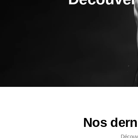
Nos derni
Découve