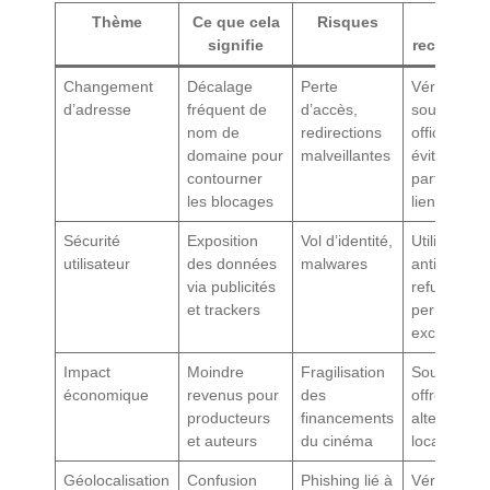
Thème
Ce que cela
Risques
Action
signifie
recomman
Changement
Décalage
Perte
Vérifier les
d’adresse
fréquent de
d’accès,
sources
nom de
redirections
officielles e
domaine pour
malveillantes
éviter les
contourner
partages d
les blocages
liens incon
Sécurité
Exposition
Vol d’identité,
Utiliser un
utilisateur
des données
malwares
antivirus et
via publicités
refuser les
et trackers
permission
excessives
Impact
Moindre
Fragilisation
Soutenir le
économique
revenus pour
des
offres légal
producteurs
financements
alternative
et auteurs
du cinéma
locales
Géolocalisation
Confusion
Phishing lié à
Vérifier les