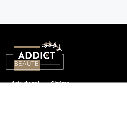
Actu du net
Cinéma
Histoire érotique
Mode & Beauté
Prendre soin de mon corps
Sensualité
Les News pour Adultes
Astuces