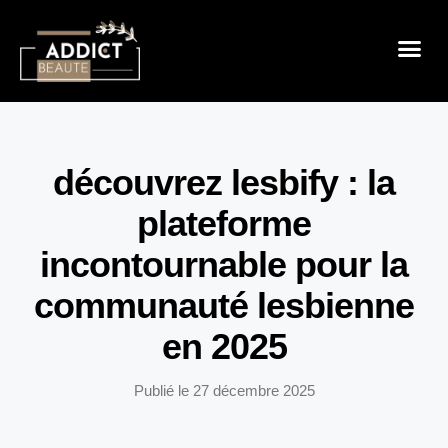
Sensualité 
Prendre So
Mode & B
découvrez lesbify : la
plateforme
incontournable pour la
communauté lesbienne
en 2025
Publié le
27 décembre 2025