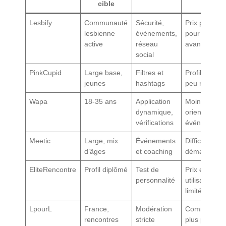
cible
Lesbify
Communauté
Sécurité,
Prix premiu
lesbienne
événements,
pour options
active
réseau
avancées
social
PinkCupid
Large base,
Filtres et
Profils parfoi
jeunes
hashtags
peu remplis
Wapa
18-35 ans
Application
Moins
dynamique,
orientée
vérifications
événements
Meetic
Large, mix
Événements
Difficile de s
d’âges
et coaching
démarquer
EliteRencontre
Profil diplômé
Test de
Prix élevé,
personnalité
utilisateurs
limités
LpourL
France,
Modération
Communaut
rencontres
stricte
plus petite