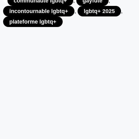
communauté lgbtq+
,
gayfute
,
incontournable lgbtq+
,
lgbtq+ 2025
,
plateforme lgbtq+