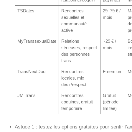
TSDates
Rencontres
29–79 € /
M
sexuelles et
mois
pr
communauté
de
active
pr
MyTranssexualDate
Relations
~29 € /
Bo
sérieuses, respect
mois
in
des personnes
st
trans
TransNextDoor
Rencontres
Freemium
M
locales, mix
désir/respect
JM Trans
Rencontres
Gratuit
M
coquines, gratuit
(période
temporaire
limitée)
Astuce 1 : testez les options gratuites pour sentir l’