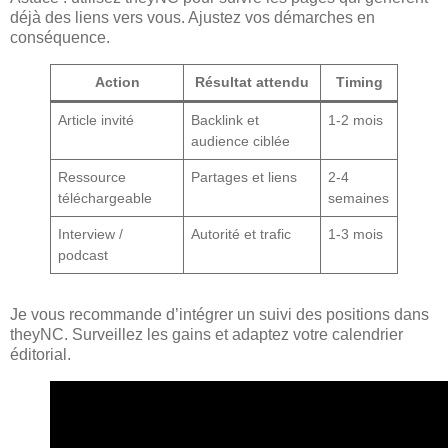
déjà des liens vers vous. Ajustez vos démarches en
conséquence.
Action
Résultat attendu
Timing
Article invité
Backlink et
1-2 mois
audience ciblée
Ressource
Partages et liens
2-4
téléchargeable
semaines
Interview /
Autorité et trafic
1-3 mois
podcast
Je vous recommande d’intégrer un suivi des positions dans
theyNC. Surveillez les gains et adaptez votre calendrier
éditorial.