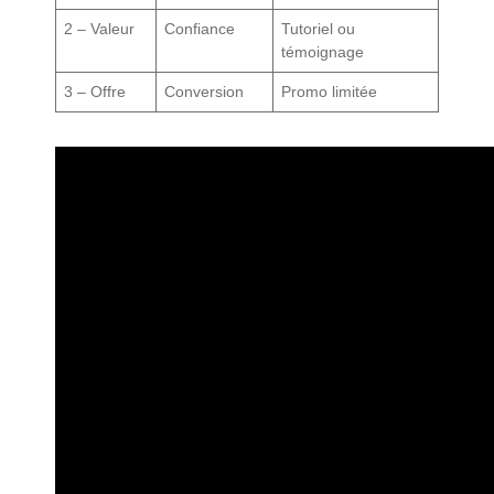
2 – Valeur
Confiance
Tutoriel ou
témoignage
3 – Offre
Conversion
Promo limitée