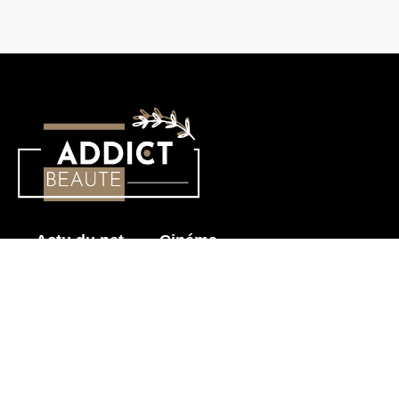
Actu du net
Cinéma
Histoire érotique
Mode & Beauté
Prendre soin de mon corps
Sensualité
Les News pour Adultes
Astuces