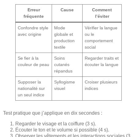
Erreur
Cause
Comment
fréquente
l’éviter
Confondre style
Mode
Vérifier la langue
avec origine
globale et
ou le
production
comportement
textile
social
Se fier à la
Soins
Regarder traits et
couleur de peau
cutanés
écouter la langue
répandus
Supposer la
Syllogisme
Croiser plusieurs
nationalité sur
visuel
indices
un seul indice
Test pratique que j’applique en dix secondes :
Regarder le visage et la coiffure (3 s).
Écouter le ton et le volume si possible (4 s).
Observer les vêtements et les interactions sociales (3