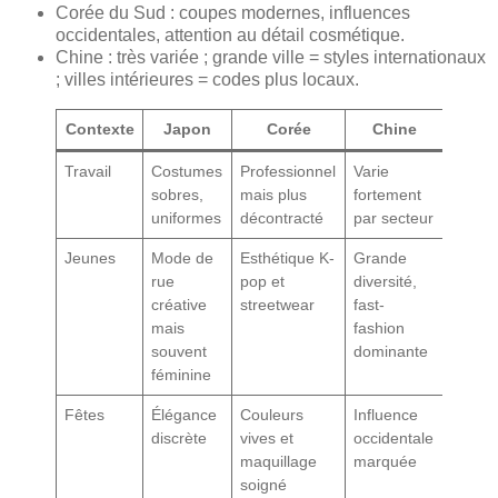
Corée du Sud : coupes modernes, influences
occidentales, attention au détail cosmétique.
Chine : très variée ; grande ville = styles internationaux
; villes intérieures = codes plus locaux.
Contexte
Japon
Corée
Chine
Travail
Costumes
Professionnel
Varie
sobres,
mais plus
fortement
uniformes
décontracté
par secteur
Jeunes
Mode de
Esthétique K-
Grande
rue
pop et
diversité,
créative
streetwear
fast-
mais
fashion
souvent
dominante
féminine
Fêtes
Élégance
Couleurs
Influence
discrète
vives et
occidentale
maquillage
marquée
soigné