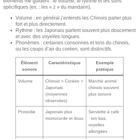
éléments me guident : le volume, le rythme et les sons
spécifiques (ex. : les « z » du mandarin).
Volume : en général j’entends les Chinois parler plus
fort et plus directement.
Rythme : les Japonais parlent souvent plus doucement
et avec des voyelles longues.
Phonèmes : certaines consonnes et tons du chinois,
ou les coups d’air du coréen, sont distinctifs.
Élément
Caractéristique
Exemple
sonore
pratique
Volume
Chinois > Coréen >
Marché animé :
Japonais
chinois souvent
(moyennes
plus sonore
observées)
Prosodie
Japonais plus
Serviette à café
monocorde et doux
: ton bas,
voyelles
allongées