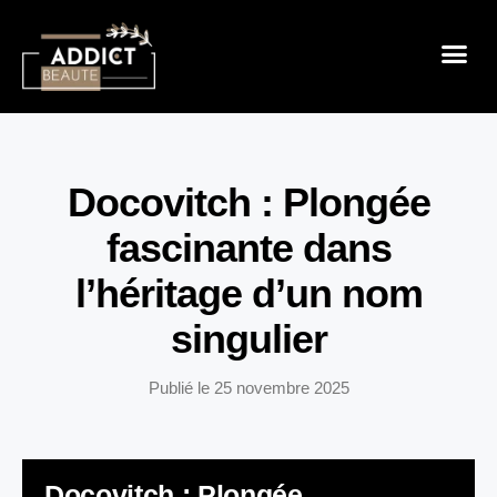
Sensualité 
Prendre So
Mode & B
Docovitch : Plongée
fascinante dans
l’héritage d’un nom
singulier
Publié le
25 novembre 2025
Docovitch : Plongée