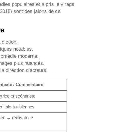
dies populaires et a pris le virage
 (2018) sont des jalons de ce
re
diction.
iques notables.
a comédie moderne.
nages plus nuancés.
a direction d’acteurs.
ntexte / Commentaire
atrice et scénariste
o‑italo‑tunisiennes
ice → réalisatrice