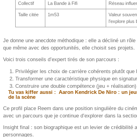
Collectif
La Bande à Fifi
Réseau influe
Taille citée
1m53
Valeur souvent
l’explore plus
Je donne une anecdote méthodique : elle a décliné un rôle c
que même avec des opportunités, elle choisit ses projets.
Voici trois conseils d’expert tirés de son parcours :
Privilégier les choix de carrière cohérents plutôt que l
Transformer une caractéristique physique en signatur
Construire une double compétence (jeu + réalisation)
Tu vas kiffer aussi :
Aaron Kendrick De Niro : un jeun
de la scène
Ce profil place Reem dans une position singulière du cinéma
avec un parcours que je continue d’explorer dans la sectio
Insight final : son biographique est un levier de crédibilité
personnages.