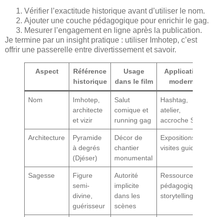
Vérifier l’exactitude historique avant d’utiliser le nom.
Ajouter une couche pédagogique pour enrichir le gag.
Mesurer l’engagement en ligne après la publication.
Je termine par un insight pratique : utiliser Imhotep, c’est
offrir une passerelle entre divertissement et savoir.
Aspect
Référence
Usage
Application
historique
dans le film
moderne
Nom
Imhotep,
Salut
Hashtag,
architecte
comique et
atelier,
et vizir
running gag
accroche SEO
Architecture
Pyramide
Décor de
Expositions,
à degrés
chantier
visites guidées
(Djéser)
monumental
Sagesse
Figure
Autorité
Ressources
semi-
implicite
pédagogiques,
divine,
dans les
storytelling
guérisseur
scènes