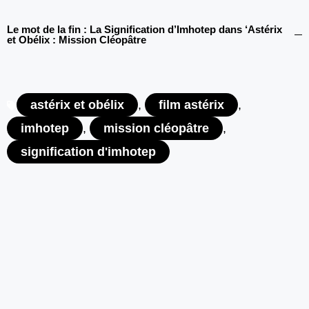
Le mot de la fin : La Signification d’Imhotep dans ‘Astérix
et Obélix : Mission Cléopâtre
astérix et obélix
,
film astérix
,
imhotep
,
mission cléopâtre
,
signification d'imhotep