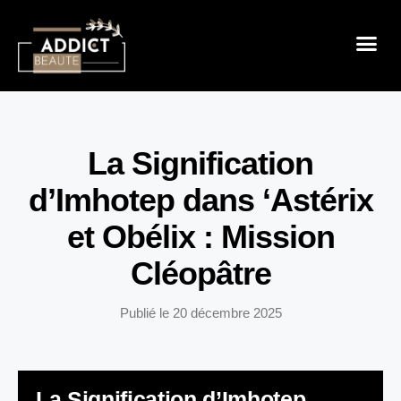
Sensualité 
Prendre So
Mode & B
La Signification
d’Imhotep dans ‘Astérix
et Obélix : Mission
Cléopâtre
Publié le
20 décembre 2025
La Signification d’Imhotep