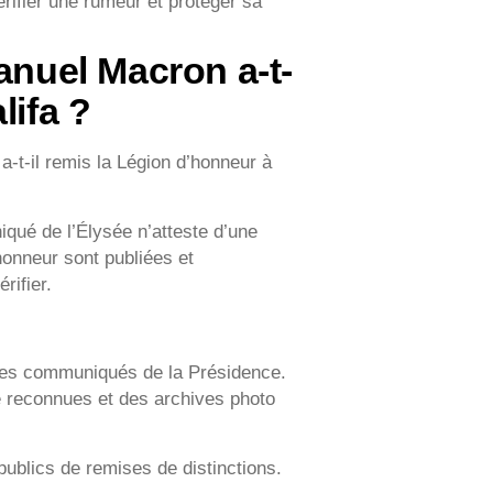
rifier une rumeur et protéger sa
manuel Macron a-t-
lifa ?
t-il remis la Légion d’honneur à
iqué de l’Élysée n’atteste d’une
honneur sont publiées et
rifier.
t les communiqués de la Présidence.
 reconnues et des archives photo
publics de remises de distinctions.