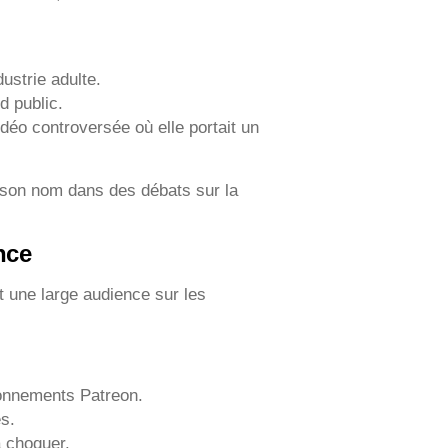
ustrie adulte.
d public.
déo controversée où elle portait un
é son nom dans des débats sur la
nce
it une large audience sur les
bonnements Patreon.
es.
à choquer.