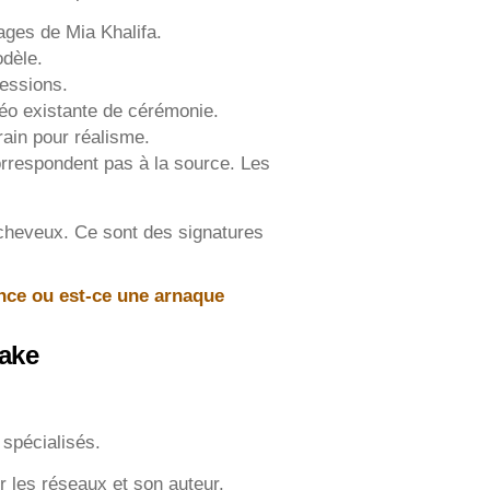
ages de Mia Khalifa.
odèle.
ressions.
déo existante de cérémonie.
rain pour réalisme.
orrespondent pas à la source. Les
s cheveux. Ce sont des signatures
iance ou est-ce une arnaque
fake
 spécialisés.
ur les réseaux et son auteur.