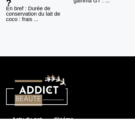
gamma GT : ...
?
En bref : Durée de
conservation du lait de
coco : frais ...
Actu du net
Cinéma
Histoire érotique
Mode & Beauté