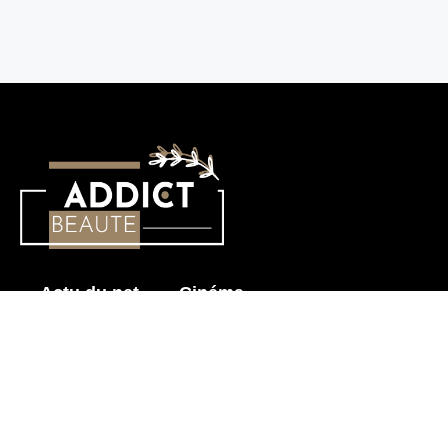
Actu du net
Cinéma
Histoire érotique
Mode & Beauté
Prendre soin de mon corps
Sensualité
Les News pour Adultes
Astuces