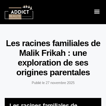
Sensualité 
Prendre So
Mode & B
Les racines familiales de
Malik Frikah : une
exploration de ses
origines parentales
Publié le
27 novembre 2025
Les racines familiales de