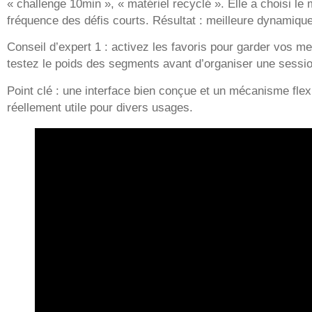
« challenge 10min », « matériel recyclé ». Elle a choisi l
fréquence des défis courts. Résultat : meilleure dynamiqu
Conseil d’expert 1 : activez les favoris pour garder vos mei
testez le poids des segments avant d’organiser une sessio
Point clé : une interface bien conçue et un mécanisme flexib
réellement utile pour divers usages.