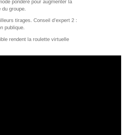
e mode pondéré pour augmenter la
e du groupe.
lleurs tirages. Conseil d’expert 2 :
n publique.
le rendent la roulette virtuelle