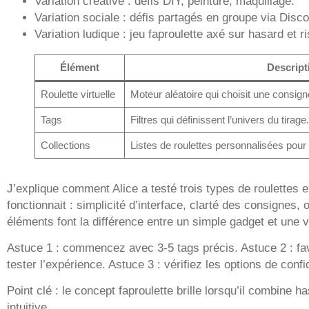
Variation créative : défis DIY, peinture, maquillage.
Variation sociale : défis partagés en groupe via Disco
Variation ludique : jeu faproulette axé sur hasard et r
Élément
Descript
Roulette virtuelle
Moteur aléatoire qui choisit une consig
Tags
Filtres qui définissent l’univers du tirage.
Collections
Listes de roulettes personnalisées pour r
J’explique comment Alice a testé trois types de roulettes e
fonctionnait : simplicité d’interface, clarté des consignes,
éléments font la différence entre un simple gadget et une vr
Astuce 1 : commencez avec 3-5 tags précis. Astuce 2 : fav
tester l’expérience. Astuce 3 : vérifiez les options de confi
Point clé : le concept faproulette brille lorsqu’il combine ha
intuitive.