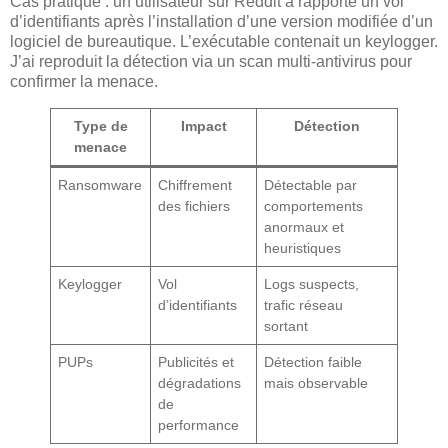
Cas pratique : un utilisateur sur Reddit a rapporté un vol
d’identifiants après l’installation d’une version modifiée d’un
logiciel de bureautique. L’exécutable contenait un keylogger.
J’ai reproduit la détection via un scan multi-antivirus pour
confirmer la menace.
Type de
Impact
Détection
menace
Ransomware
Chiffrement
Détectable par
des fichiers
comportements
anormaux et
heuristiques
Keylogger
Vol
Logs suspects,
d’identifiants
trafic réseau
sortant
PUPs
Publicités et
Détection faible
dégradations
mais observable
de
performance