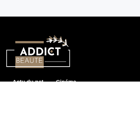
Actu du net
Cinéma
Histoire érotique
Mode & Beauté
Prendre soin de mon corps
Sensualité
Les News pour Adultes
Astuces