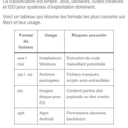
La classification est simple. Jeux, utilitaires, suites créatives
et ISO pour systèmes d’exploitation dominent.
Voici un tableau qui résume les formats les plus courants sur
filecr et leur usage.
Format
Usage
Risques associés
de
fichiers
.exe /
Installateurs
Exécution de code
.msi
Windows
malveillant potentielle
.zip / .rar
Archives
Fichiers masqués,
packagées
scripts auto-extractibles
.iso
Images
Contient parfois des
disque pour
payloads ou des cracks
OS
.apk
Apps
Permissions abusives,
Android
backdoors