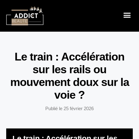
Sensualité 
Prendre So
Mode & B
Le train : Accélération
sur les rails ou
mouvement doux sur la
voie ?
Publié le
25 février 2026
Le train : Accélération sur les