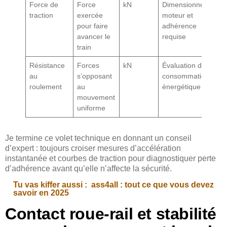
Force de
Force
kN
Dimensionnement
traction
exercée
moteur et
pour faire
adhérence
avancer le
requise
train
Résistance
Forces
kN
Évaluation de la
au
s’opposant
consommation
roulement
au
énergétique
mouvement
uniforme
Je termine ce volet technique en donnant un conseil
d’expert : toujours croiser mesures d’accélération
instantanée et courbes de traction pour diagnostiquer perte
d’adhérence avant qu’elle n’affecte la sécurité.
Tu vas kiffer aussi :
ass4all : tout ce que vous devez
savoir en 2025
Contact roue-rail et stabilité