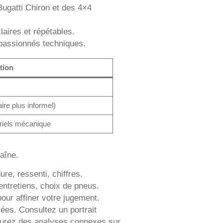
Bugatti Chiron et des 4×4
aires et répétables.
x passionnés techniques.
tion
re plus informel)
oriels mécanique
aîne.
re, ressenti, chiffres.
entretiens, choix de pneus.
our affiner votre jugement.
iées. Consultez un portrait
urez des analyses connexes sur