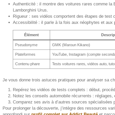
Authenticité : il montre des voitures rares comme la 
Lamborghini Urus.
Rigueur : ses vidéos comportent des étapes de test cl
Accessibilité : il parle à la fois aux néophytes et au
Élément
Descrip
Pseudonyme
GMK (Maroun Kikano)
Plateformes
YouTube, Instagram (compte secondai
Contenu phare
Tests voitures rares, vidéos auto, tut
Je vous donne trois astuces pratiques pour analyser sa ch
Repérez les vidéos de tests complets : début, procédu
Notez les conseils automobile récurrents : réglages, 
Comparez ses avis à d’autres sources spécialisées p
Pour prolonger la découverte, j’intègre des ressources var
approfondi sur
profil complet sur Addict Beauté
et parco