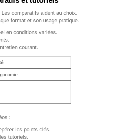
atifs et tutoriels
. Les comparatifs aident au choix.
haque format et son usage pratique.
l en conditions variées.
nts.
ntretien courant.
té
rgonomie
éos :
pérer les points clés.
es tutoriels.