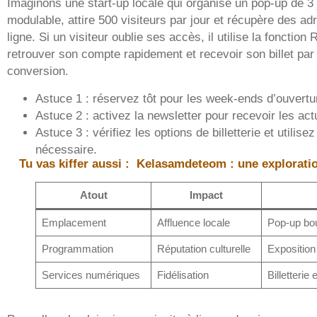
Imaginons une start-up locale qui organise un pop-up de 3 
modulable, attire 500 visiteurs par jour et récupère des ad
ligne. Si un visiteur oublie ses accès, il utilise la foncti
retrouver son compte rapidement et recevoir son billet par
conversion.
Astuce 1 : réservez tôt pour les week-ends d’ouvertu
Astuce 2 : activez la newsletter pour recevoir les actu
Astuce 3 : vérifiez les options de billetterie et utilis
nécessaire.
Tu vas kiffer aussi :
Kelasamdeteom : une explorati
Atout
Impact
Emplacement
Affluence locale
Pop-up bou
Programmation
Réputation culturelle
Exposition
Services numériques
Fidélisation
Billetterie