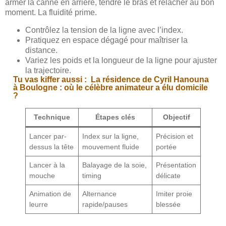
armer la canne en arrière, tendre le bras et relâcher au bon
moment. La fluidité prime.
Contrôlez la tension de la ligne avec l’index.
Pratiquez en espace dégagé pour maîtriser la
distance.
Variez les poids et la longueur de la ligne pour ajuster
la trajectoire.
Tu vas kiffer aussi :
La résidence de Cyril Hanouna
à Boulogne : où le célèbre animateur a élu domicile
?
Technique
Étapes clés
Objectif
Lancer par-
Index sur la ligne,
Précision et
dessus la tête
mouvement fluide
portée
Lancer à la
Balayage de la soie,
Présentation
mouche
timing
délicate
Animation de
Alternance
Imiter proie
leurre
rapide/pauses
blessée