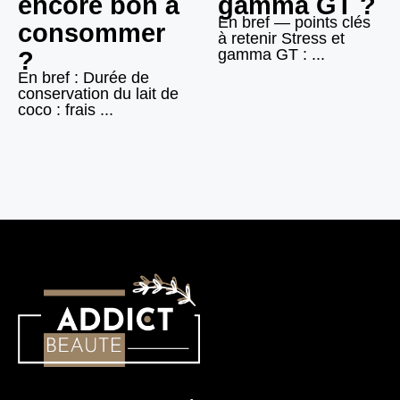
encore bon à
gamma GT ?
En bref — points clés
consommer
à retenir Stress et
gamma GT : ...
?
En bref : Durée de
conservation du lait de
coco : frais ...