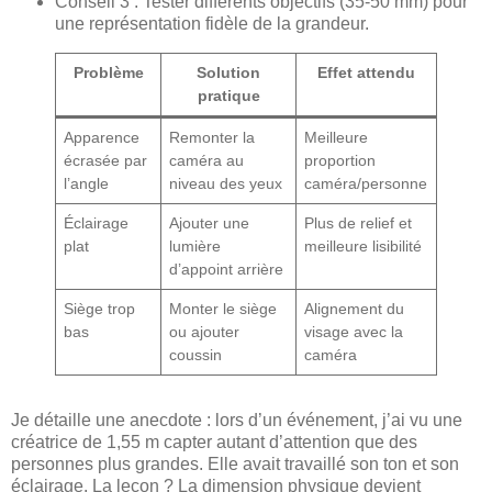
Conseil 3 : Tester différents objectifs (35-50 mm) pour
une représentation fidèle de la grandeur.
Problème
Solution
Effet attendu
pratique
Apparence
Remonter la
Meilleure
écrasée par
caméra au
proportion
l’angle
niveau des yeux
caméra/personne
Éclairage
Ajouter une
Plus de relief et
plat
lumière
meilleure lisibilité
d’appoint arrière
Siège trop
Monter le siège
Alignement du
bas
ou ajouter
visage avec la
coussin
caméra
Je détaille une anecdote : lors d’un événement, j’ai vu une
créatrice de 1,55 m capter autant d’attention que des
personnes plus grandes. Elle avait travaillé son ton et son
éclairage. La leçon ? La dimension physique devient