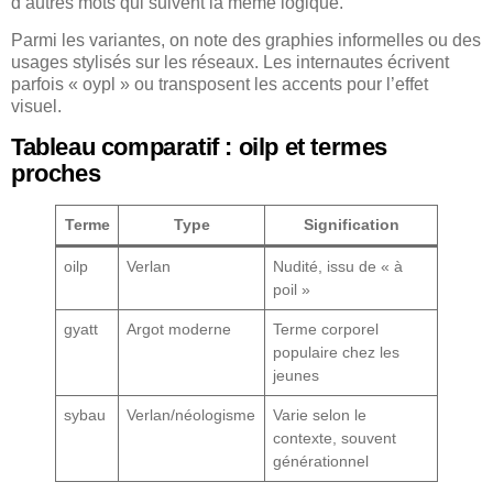
d’autres mots qui suivent la même logique.
Parmi les variantes, on note des graphies informelles ou des
usages stylisés sur les réseaux. Les internautes écrivent
parfois « oypl » ou transposent les accents pour l’effet
visuel.
Tableau comparatif : oilp et termes
proches
Terme
Type
Signification
oilp
Verlan
Nudité, issu de « à
poil »
gyatt
Argot moderne
Terme corporel
populaire chez les
jeunes
sybau
Verlan/néologisme
Varie selon le
contexte, souvent
générationnel