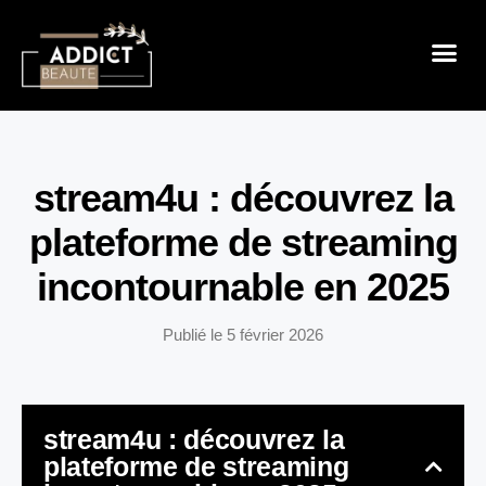
Sensualité 
Prendre So
Mode & B
stream4u : découvrez la
plateforme de streaming
incontournable en 2025
Publié le
5 février 2026
stream4u : découvrez la
plateforme de streaming