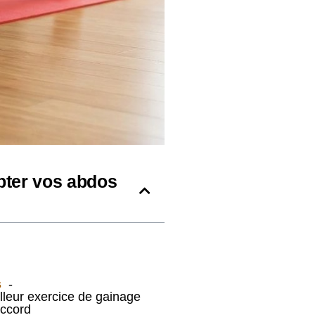
lpter vos abdos
s
lleur exercice de gainage
eccord