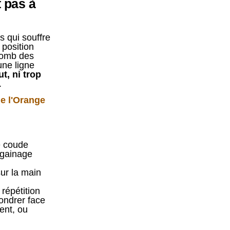
 pas à
s qui souffre
 position
plomb des
une ligne
t, ni trop
.
e l'Orange
e coude
 gainage
ur la main
répétition
fondrer face
ent, ou