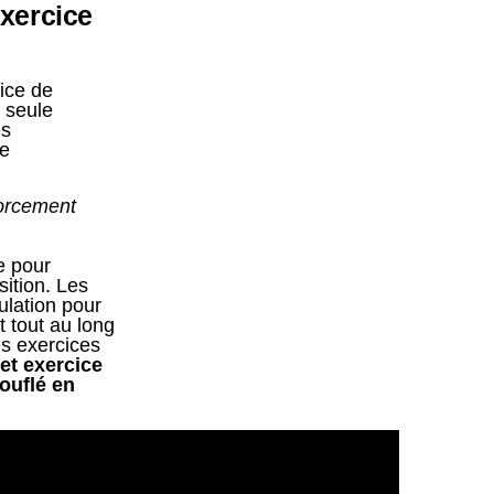
exercice
ice de
 seule
es
re
forcement
e pour
sition. Les
ulation pour
t tout au long
es exercices
et exercice
ouflé en