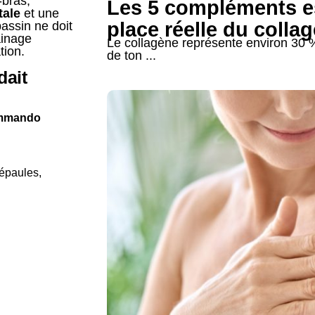
-bras,
Les 5 compléments es
tale
et une
place réelle du colla
assin ne doit
ainage
Le collagène représente environ 30 %
tion.
de ton ...
dait
ommando
épaules,