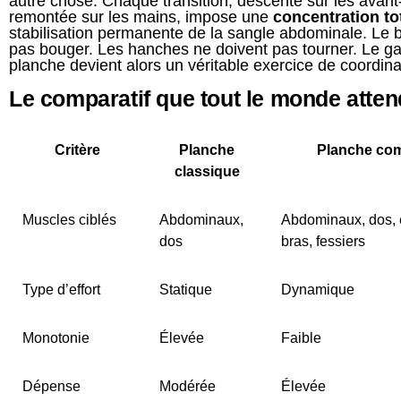
autre chose. Chaque transition, descente sur les avant
remontée sur les mains, impose une
concentration to
stabilisation permanente de la sangle abdominale. Le b
pas bouger. Les hanches ne doivent pas tourner. Le g
planche devient alors un véritable exercice de coordina
Le comparatif que tout le monde atten
Critère
Planche
Planche c
classique
Muscles ciblés
Abdominaux,
Abdominaux, dos, 
dos
bras, fessiers
Type d’effort
Statique
Dynamique
Monotonie
Élevée
Faible
Dépense
Modérée
Élevée