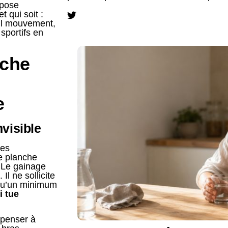
mpose
 qui soit :
ul mouvement,
 sportifs en
nche
e
nvisible
des
e planche
. Le gainage
Il ne sollicite
 qu’un minimum
i tue
 penser à