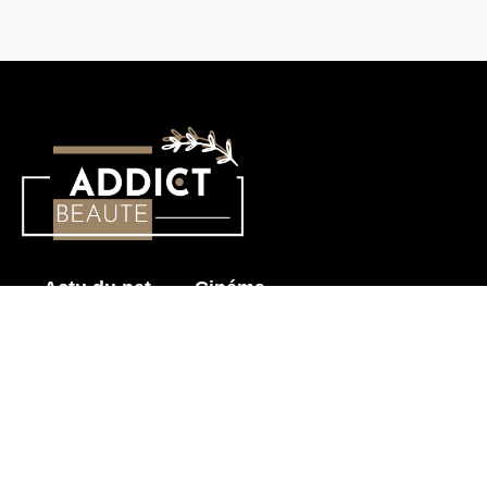
Actu du net
Cinéma
Histoire érotique
Mode & Beauté
Prendre soin de mon corps
Sensualité
Les News pour Adultes
Astuces