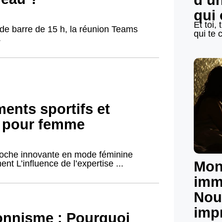
d’u
qui 
Et toi,
de barre de 15 h, la réunion Teams
qui te c
.
ments sportifs et
s pour femme
proche innovante en mode féminine
t L’influence de l’expertise ...
Mon
imm
Nou
imp
onnisme : Pourquoi