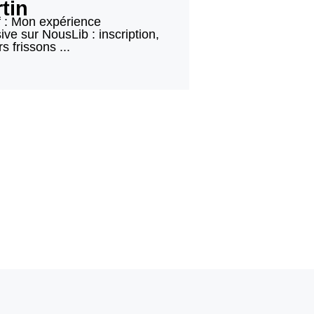
rtin
f : Mon expérience
ve sur NousLib : inscription,
s frissons ...