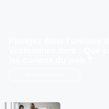
Plongez dans l’univers 
Vosfemmes.com : Que ca
les curieux du web ?
LIRE L'ARTICLE COMPLET