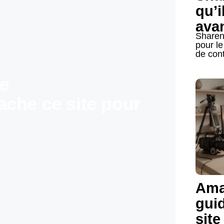
qu’i
avan
Sharen
pour le
de cont
de
che ce site pour
Ama
gui
site