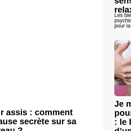
sens
rela
Les bie
 que disent les
psychi
pour la
urbation au
Je 
sir assis : comment
pour
pause secrète sur sa
: le
reau ?