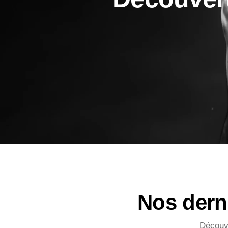
Nos derni
Découve