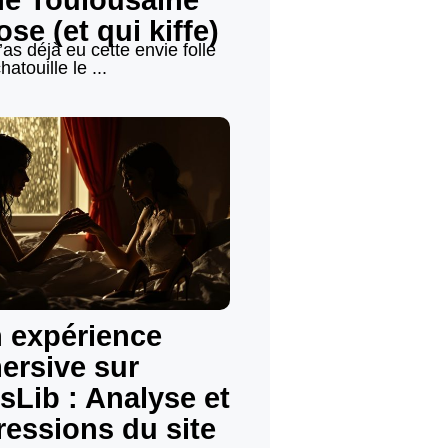
ne Toulousaine
ose (et qui kiffe)
 t’as déjà eu cette envie folle
hatouille le ...
 expérience
ersive sur
sLib : Analyse et
ressions du site