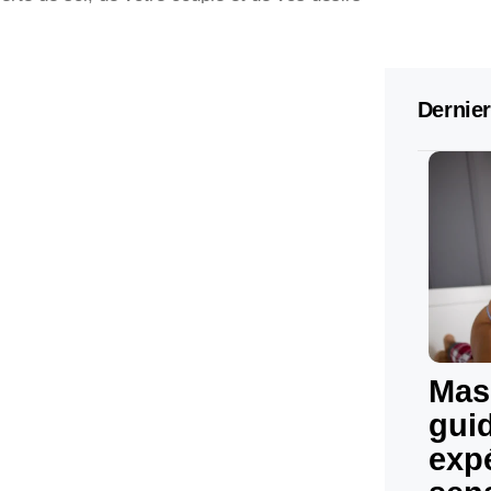
Dernier
Mas
gui
exp