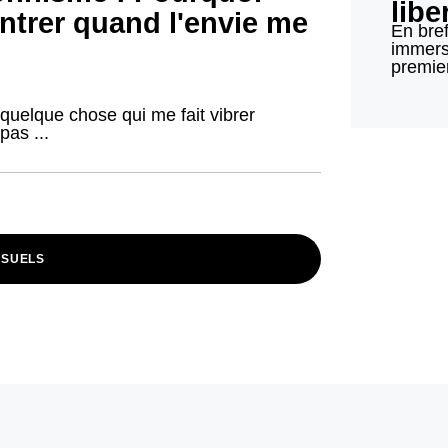
libe
ntrer quand l'envie me
En bre
immersi
premier
e quelque chose qui me fait vibrer
pas ...
NSUELS