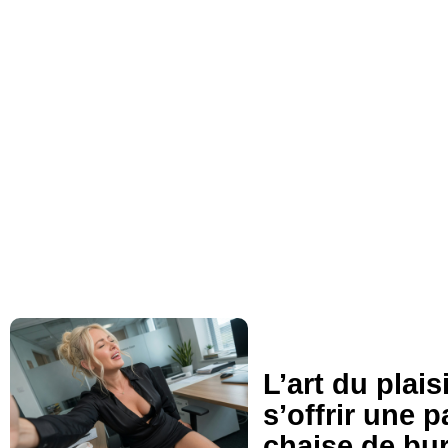
Plaisir en entreprise : ce
vrais chiffres de la mast
bureau
LIRE L'ARTICLE COMPLET
L’art du plai
s’offrir une 
chaise de bu