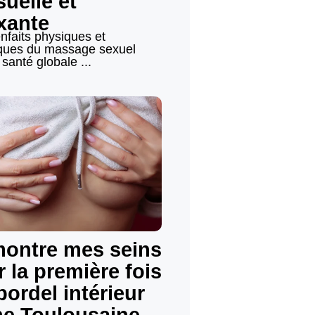
uelle et
xante
nfaits physiques et
ques du massage sexuel
 santé globale ...
montre mes seins
 la première fois
 bordel intérieur