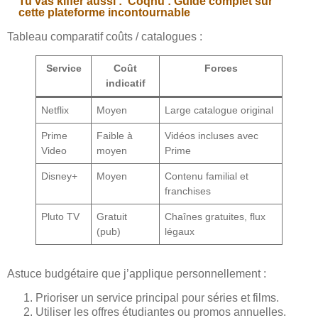
Tu vas kiffer aussi :
Coqnu : Guide complet sur
cette plateforme incontournable
Tableau comparatif coûts / catalogues :
Service
Coût
Forces
indicatif
Netflix
Moyen
Large catalogue original
Prime
Faible à
Vidéos incluses avec
Video
moyen
Prime
Disney+
Moyen
Contenu familial et
franchises
Pluto TV
Gratuit
Chaînes gratuites, flux
(pub)
légaux
Astuce budgétaire que j’applique personnellement :
Prioriser un service principal pour séries et films.
Utiliser les offres étudiantes ou promos annuelles.