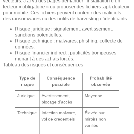
vecteurs. J’ai vu des pages demander l’installation d’un
lecteur « obligatoire » ou proposer des fichiers .apk douteux
pour mobile. Ces fichiers peuvent contenir des maliciels,
des ransomwares ou des outils de harvesting d’identifiants.
Risque juridique : signalement, avertissement,
sanctions potentielles.
Risque technique : malwares, phishing, collecte de
données.
Risque financier indirect : publicités trompeuses
menant à des achats forcés.
Tableau des risques et conséquences :
Type de
Conséquence
Probabilité
risque
possible
observée
Juridique
Avertissement,
Moyenne
blocage d’accès
Technique
Infection malware,
Élevée sur
vol de credentiels
miroirs non
vérifiés