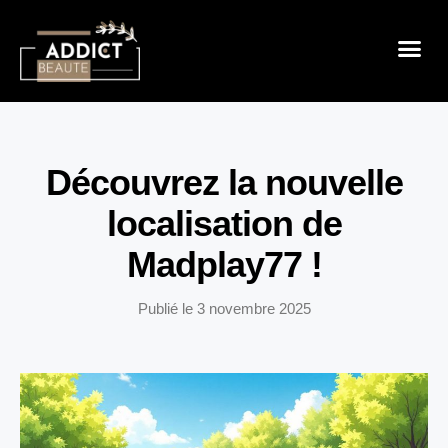
Sensualité 
Prendre So
Mode & B
Découvrez la nouvelle
localisation de
Madplay77 !
Publié le
3 novembre 2025